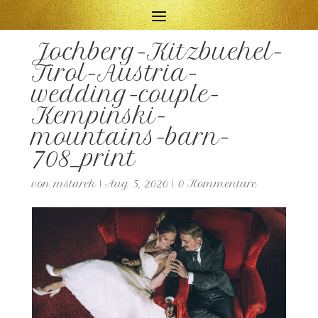
Jochberg-Kitzbuehel-
Tirol-Austria-
wedding-couple-
Kempinski-
mountains-barn-
708_print
von
mstarek
|
Aug. 5, 2020
|
0 Kommentare