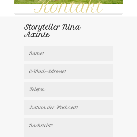
Kontakt
Storyteller Nina
Axinte