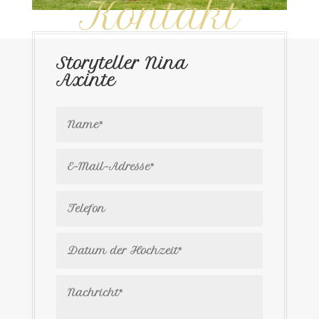
Kontakt
Storyteller Nina
Axinte