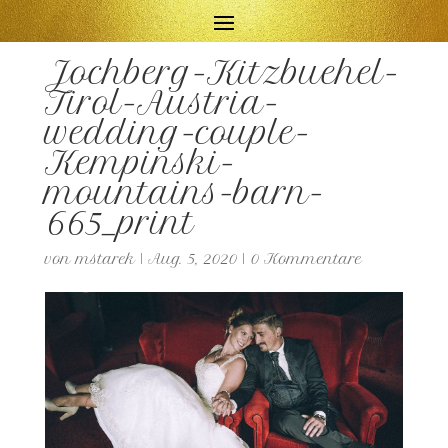
Jochberg-Kitzbuehel-
Tirol-Austria-
wedding-couple-
Kempinski-
mountains-barn-
665_print
von
mstarek
|
Aug. 5, 2020
|
0 Kommentare