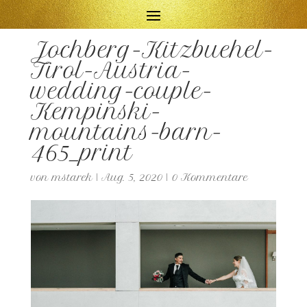
Jochberg-Kitzbuehel-
Tirol-Austria-
wedding-couple-
Kempinski-
mountains-barn-
465_print
von
mstarek
|
Aug. 5, 2020
|
0 Kommentare