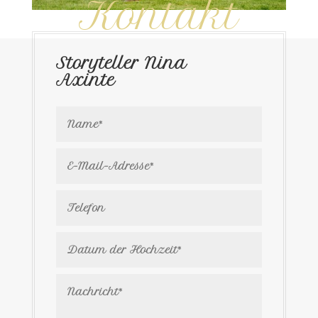
Kontakt
Storyteller Nina
Axinte