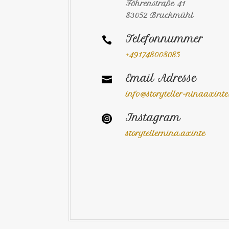
Föhrenstraße 41
83052 Bruckmühl
Telefonnummer

+491748008085
Email Adresse

info@storyteller-ninaaxint
Instagram

storyteller.nina.axinte