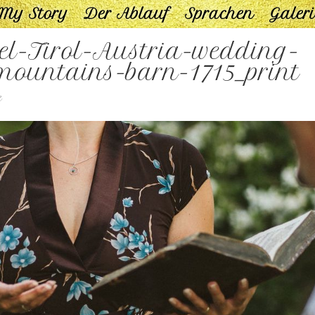
My Story
Der Ablauf
Sprachen
Galeri
el-Tirol-Austria-wedding-
mountains-barn-1715_print
e