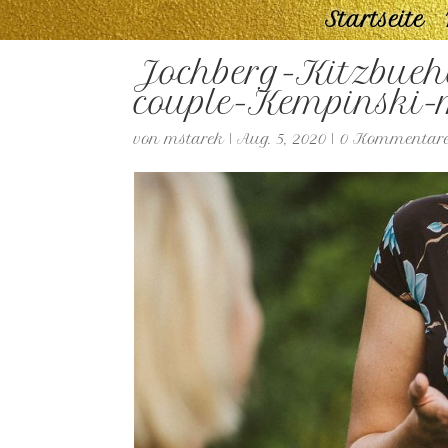
Startseite
Jochberg-Kitzbueh
couple-Kempinski-
von
mstarek
|
Aug. 5, 2020
|
0 Kommentar