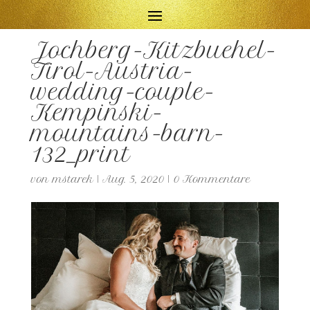
Jochberg-Kitzbuehel-
Tirol-Austria-
wedding-couple-
Kempinski-
mountains-barn-
132_print
von
mstarek
|
Aug. 5, 2020
|
0 Kommentare