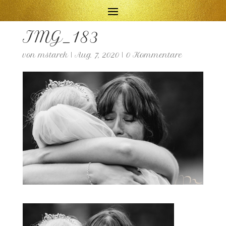
IMG_183
von
mstarek
|
Aug. 7, 2020
|
0 Kommentare