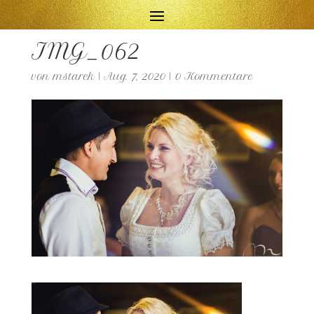
IMG_062
von
mstarek
|
Aug. 7, 2020
|
0 Kommentare