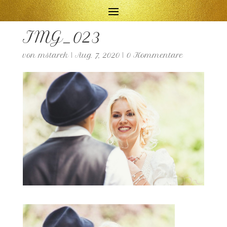
IMG_023
von
mstarek
|
Aug. 7, 2020
|
0 Kommentare