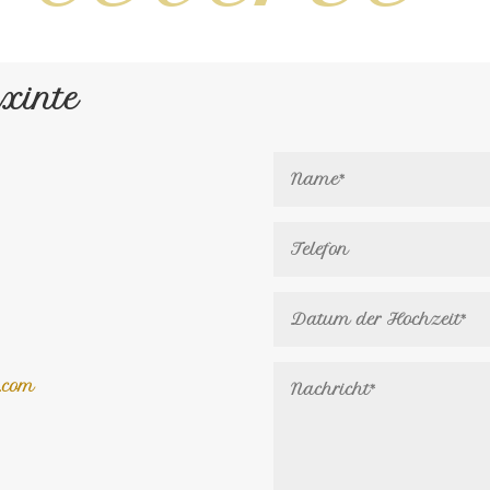
Axinte
e.com