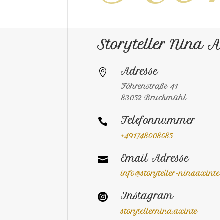
Storyteller Nina 
Adresse

Föhrenstraße 41
83052 Bruckmühl
Telefonnummer

+491748008085
Email Adresse

info@storyteller-ninaaxint
Instagram

storyteller.nina.axinte